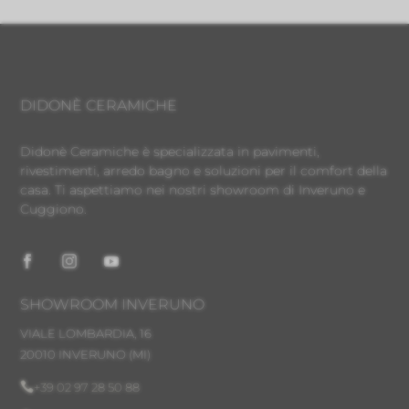
DIDONÈ CERAMICHE
Didonè Ceramiche è specializzata in pavimenti,
rivestimenti, arredo bagno e soluzioni per il comfort della
casa. Ti aspettiamo nei nostri showroom di Inveruno e
Cuggiono.
SHOWROOM INVERUNO
VIALE LOMBARDIA, 16
20010 INVERUNO
(MI)

+39 02 97 28 50 88