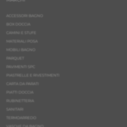
ACCESSORI BAGNO
BOX DOCCIA
CAMINI E STUFE
MATERIALI POSA
MOBILI BAGNO
PARQUET
PAVIMENTI SPC
PIASTRELLE E RIVESTIMENTI
CARTA DA PARATI
PIATTI DOCCIA
RUBINETTERIA
SANITARI
TERMOARREDO
VASCHE DA BAGNO