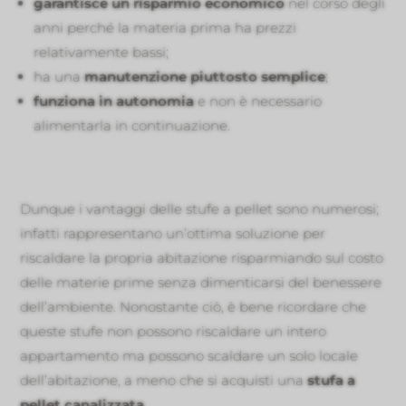
garantisce un risparmio economico
nel corso degli
anni perché la materia prima ha prezzi
relativamente bassi;
ha una
manutenzione piuttosto semplice
;
funziona in autonomia
e non è necessario
alimentarla in continuazione.
Dunque i vantaggi delle stufe a pellet sono numerosi;
infatti rappresentano un’ottima soluzione per
riscaldare la propria abitazione risparmiando sul costo
delle materie prime senza dimenticarsi del benessere
dell’ambiente. Nonostante ciò, è bene ricordare che
queste stufe non possono riscaldare un intero
appartamento ma possono scaldare un solo locale
dell’abitazione, a meno che si acquisti una
stufa a
pellet canalizzata
.