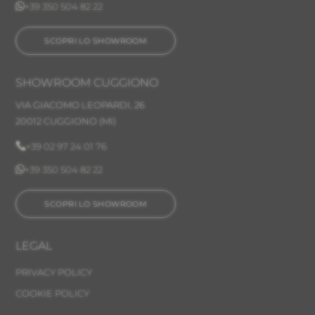

+39 350 504 82 22
SCOPRI LO SHOWROOM
SHOWROOM CUGGIONO
VIA GIACOMO LEOPARDI, 26
20012 CUGGIONO (MI)

+39 02 97 24 01 76

+39 350 504 82 22
SCOPRI LO SHOWROOM
LEGAL
PRIVACY POLICY
COOKIE POLICY