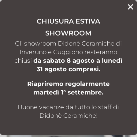
×
CONTATTI
CHIUSURA ESTIVA
SHOWROOM
HOME
NEWS
I VANTAGGI DELLA STUFA A PELLET
5
5
Gli showroom Didonè Ceramiche di
Inveruno e Cuggiono resteranno
I vantaggi della stufa a
chiusi
da sabato 8 agosto a lunedì
pellet
31 agosto compresi.
Ott 20, 2023
|
News
Riapriremo regolarmente
martedì 1° settembre.
Buone vacanze da tutto lo staff di
Didonè Ceramiche!