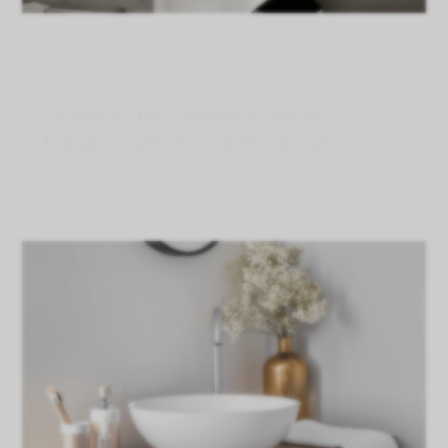
Scelta dei rivestimenti
bagno vicino a Inveruno
Lug 31, 2026
}