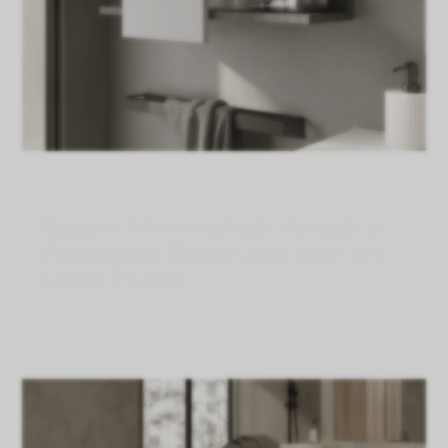
Bagni Minimalisti: Arredi e
Accessori Essenziali per un
Look Pulito
Ago 5, 2026
}