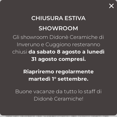
×
CONTATTI
CHIUSURA ESTIVA
SHOWROOM
HOME
NEWS
5
Gli showroom Didonè Ceramiche di
Inveruno e Cuggiono resteranno
chiusi
da sabato 8 agosto a lunedì
News
31 agosto compresi.
Nel blog di Didonè Ceramiche trovi idee, consigli e
Riapriremo regolarmente
approfondimenti dedicati al mondo di arredobagno,
martedì 1° settembre.
piastrelle e rivestimenti, parquet, camini, stufe e
soluzioni per la casa. Uno spazio pensato per aiutarti a
Buone vacanze da tutto lo staff di
scegliere materiali, finiture e proposte in linea con il
Didonè Ceramiche!
tuo stile, con ispirazioni utili per ambienti moderni,
classici e contemporanei. Scopri le ultime tendenze e
lasciati guidare dai suggerimenti del nostro team nei