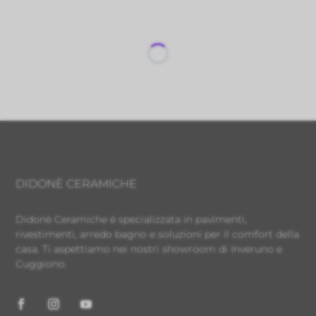
DIDONÈ CERAMICHE
Didonè Ceramiche è specializzata in pavimenti,
rivestimenti, arredo bagno e soluzioni per il comfort della
casa. Ti aspettiamo nei nostri showroom di Inveruno e
Cuggiono.