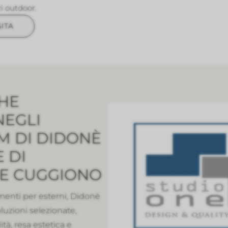
zi outdoor.
ITA
CHE
NEGLI
 DI DIDONÈ
 DI
 E CUGGIONO
imenti per esterni, Didonè
uzioni selezionate,
tà, resa estetica e