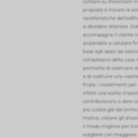
contare su showroom in 
proposte e trovare la so
caratteristiche dell’edifi
si desidera ottenere. D
accompagna il cliente nel
aiutandolo a valutare fini
base agli spazi da valoriz
complessivo della casa.
permette di osservare da
e di costruire una vision
finale. I rivestimenti pe
infatti una scelta impor
contribuiscono a dare va
più curata già dal prim
motivo, visitare gli sh
il modo migliore per tro
scegliere con maggiore s