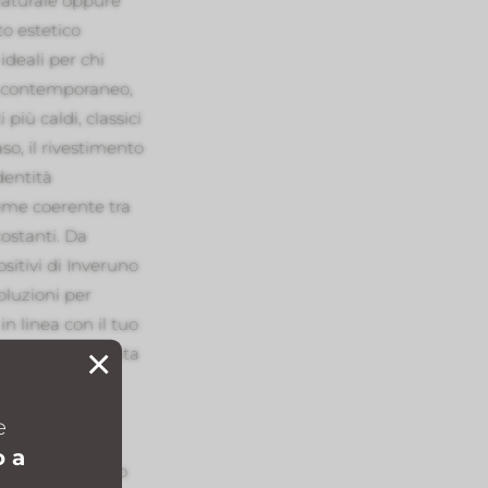
aturale oppure
to estetico
ideali per chi
e contemporaneo,
più caldi, classici
aso, il rivestimento
dentità
ieme coerente tra
costanti. Da
itivi di Inveruno
oluzioni per
in linea con il tuo
×
iali dal vivo aiuta
ome profondità
lla luce e
e
re finiture.
o a
uire un progetto