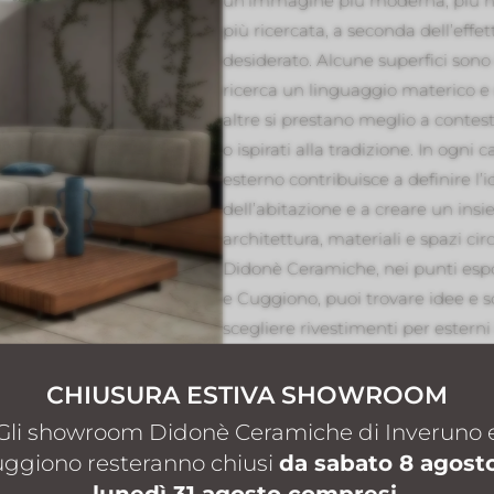
un’immagine più moderna, più n
più ricercata, a seconda dell’effet
desiderato. Alcune superfici sono 
ricerca un linguaggio materico 
altre si prestano meglio a contesti 
o ispirati alla tradizione. In ogni c
esterno contribuisce a definire l’i
dell’abitazione e a creare un ins
architettura, materiali e spazi cir
Didonè Ceramiche, nei punti espos
e Cuggiono, puoi trovare idee e s
scegliere rivestimenti per esterni 
progetto abitativo. Vedere i mater
a cogliere dettagli importanti c
CHIUSURA ESTIVA SHOWROOM
delle superfici, sfumature, resa de
Gli showroom Didonè Ceramiche di Inveruno 
possibilità di abbinamento con alt
ggiono resteranno chiusi
da sabato 8 agost
Questo rende più semplice costr
lunedì 31 agosto compresi.