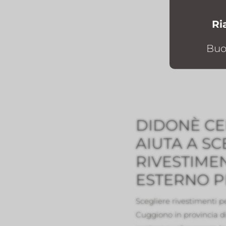
Ri
Buo
DIDONÈ CE
AIUTA A SC
RIVESTIME
ESTERNO P
Scegliere rivestimenti p
Cuggiono in provincia di