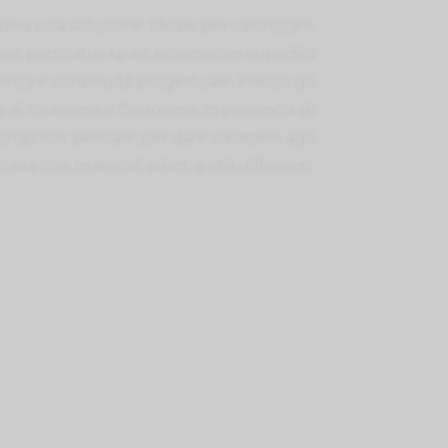
 sono una soluzione ideale per valorizzare
 gocciolatoi
 Laminato
ssi, porticati e spazi esterni con superfici
tenza e continuità progettuale. Presso gli
ellanato Esterni
i Inveruno e Cuggiono, in provincia di
 proposte pensate per dare carattere agli
asa con materiali adatti a stili differenti.
pa