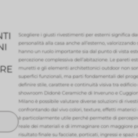
TI
Scegliere i giusti rivestimenti per esterni significa 
personalità alla casa anche all’esterno, valorizzando 
NI
hanno un ruolo importante sia dal punto di vista este
percezione complessiva dell’abitazione. Le pareti este
ARE
muretti e gli elementi architettonici outdoor non son
superfici funzionali, ma parti fondamentali del proge
definire stile, carattere e continuità visiva tra edifici
showroom Didonè Ceramiche di Inveruno e Cuggiono
Milano è possibile valutare diverse soluzioni di rivest
confrontando dal vivo colori, texture, effetti materic
è particolarmente utile perché permette di percepir
reale dei materiali e di immaginare con maggiore pr
risultato finale su facciate, porticati, ingressi e spazi 