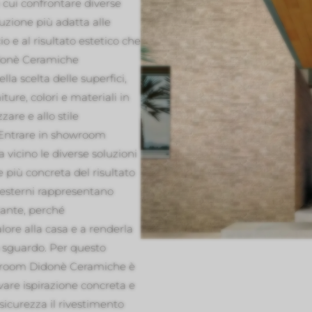
cui confrontare diverse
luzione più adatta alle
cio e al risultato estetico che
idonè Ceramiche
la scelta delle superfici,
ture, colori e materiali in
zare e allo stile
 Entrare in showroom
 vicino le diverse soluzioni
e più concreta del risultato
r esterni rappresentano
tante, perché
lore alla casa e a renderla
o sguardo. Per questo
owroom Didonè Ceramiche è
vare ispirazione concreta e
icurezza il rivestimento