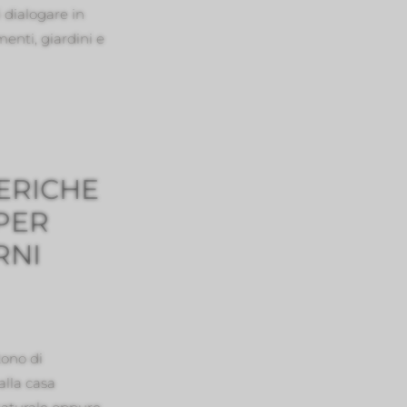
 dialogare in
nti, giardini e
ERICHE
PER
RNI
tono di
 alla casa