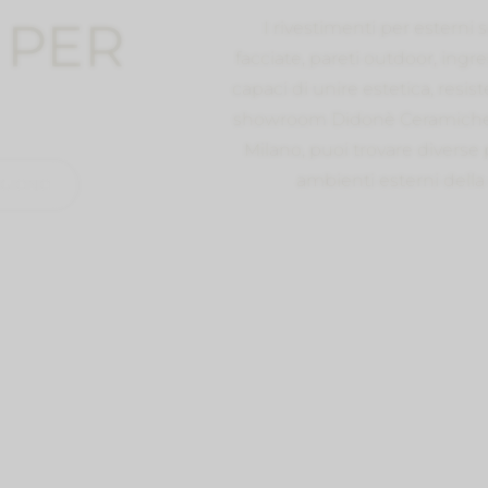
Piatti Doccia
 PER
I rivestimenti per esterni
Profili, membrane e
Pavimenti in SPC e
Vasche da bagno
facciate, pareti outdoor, ingre
capaci di unire estetica, resis
Pavimenti Gres Porc
Carta da parati
showroom Didonè Ceramiche d
Milano, puoi trovare diverse
Spazio Lavanderia
ambienti esterni della c
GIONO
Spazio Wellness e S