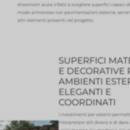
showroom aiuta infatti a scegliere superfici capaci di
modo armonioso con pavimentazioni esterne, serrame
altri elementi presenti nel progetto.
SUPERFICI MAT
E DECORATIVE 
AMBIENTI ESTE
ELEGANTI E
COORDINATI
I rivestimenti per esterni permet
interpretare stili diversi e di dare