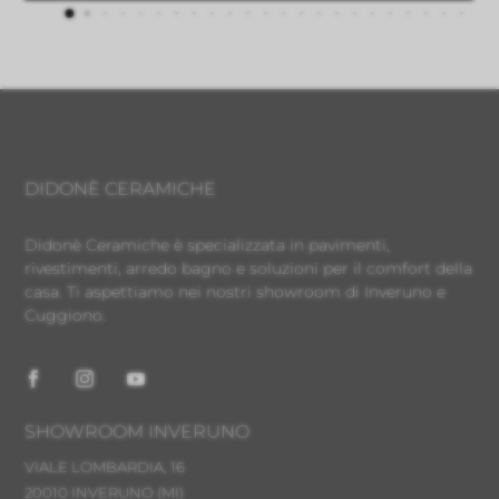
DIDONÈ CERAMICHE
Didonè Ceramiche è specializzata in pavimenti,
rivestimenti, arredo bagno e soluzioni per il comfort della
casa. Ti aspettiamo nei nostri showroom di Inveruno e
Cuggiono.
SHOWROOM INVERUNO
VIALE LOMBARDIA, 16
20010 INVERUNO
(MI)