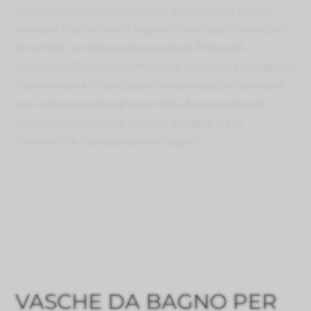
Le vasche da bagno sono una scelta ideale per chi
desidera trasformare il bagno in uno spazio dedicato
al comfort, al relax e alla cura di sé. Presso gli
showroom Didonè Ceramiche di Inveruno e Cuggiono,
in provincia di Milano, puoi trovare soluzioni pensate
per valorizzare il bagno con stile, funzionalità ed
equilibrio estetico, sia in nuovi progetti sia in
interventi di ristrutturazione bagno.
VASCHE DA BAGNO PER