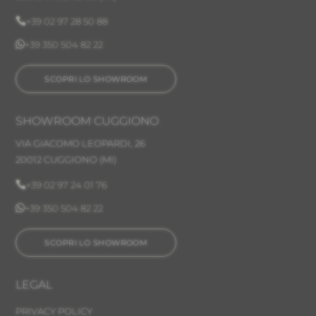

+39 02 97 28 50 88

+39 350 504 82 22
SCOPRI LO SHOWROOM
SHOWROOM CUGGIONO
VIA GIACOMO LEOPARDI, 26
20012 CUGGIONO (MI)

+39 02 97 24 01 76

+39 350 504 82 22
SCOPRI LO SHOWROOM
LEGAL
PRIVACY POLICY