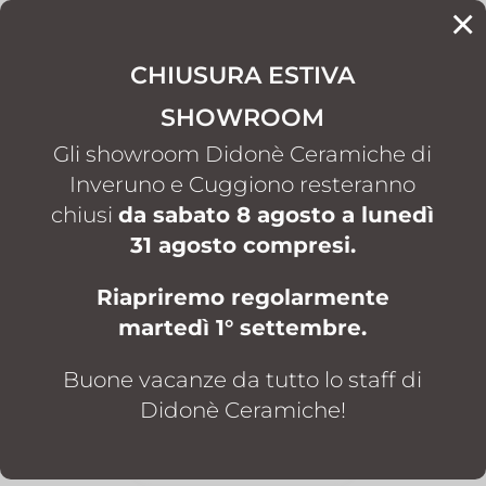
×
CONTATTI
CHIUSURA ESTIVA
SHOWROOM
HOME
ARREDO BAGNO
VASCHE DA BAGNO
5
5
Gli showroom Didonè Ceramiche di
Inveruno e Cuggiono resteranno
chiusi
da sabato 8 agosto a lunedì
31 agosto compresi.
Riapriremo regolarmente
martedì 1° settembre.
VASCHE DA BAGNO
Buone vacanze da tutto lo staff di
SHOWROOM INVERUNO
Didonè Ceramiche!
SHOWROOM CUGGIONO