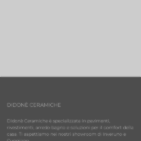
DIDONÈ CERAMICHE
Didonè Ceramiche è specializzata in pavimenti,
rivestimenti, arredo bagno e soluzioni per il comfort della
casa. Ti aspettiamo nei nostri showroom di Inveruno e
Cuggiono.