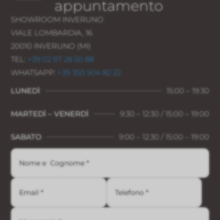
appuntamento
SHOWROOM INVERUNO
VIALE LOMBARDIA, 16
20010 INVERUNO (MI)
TEL:
+39 02 97 28 50 88
WHATSAPP:
+39 350 504 82 22
LUNEDÌ
15:00 – 19:30
MARTEDÌ – VENERDÌ
9:30 – 12:30 / 15:00 – 19:00
SABATO
9:00 – 12:30 / 15:00 – 19:00