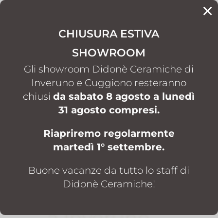
×
CONTATTI
CHIUSURA ESTIVA
SHOWROOM
HOME
SHOWROOM ARREDO BAGNO A INVERUNO
5
Gli showroom Didonè Ceramiche di
Inveruno e Cuggiono resteranno
chiusi
da sabato 8 agosto a lunedì
31 agosto compresi.
Riapriremo regolarmente
martedì 1° settembre.
Buone vacanze da tutto lo staff di
Showroom
Didonè Ceramiche!
arredo bagno
a Inveruno