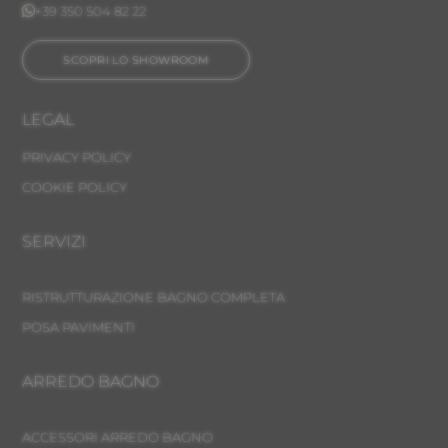

+39 350 504 82 22
SCOPRI LO SHOWROOM
LEGAL
PRIVACY POLICY
COOKIE POLICY
SERVIZI
RISTRUTTURAZIONE BAGNO COMPLETA
POSA PAVIMENTI
ARREDO BAGNO
ACCESSORI ARREDO BAGNO