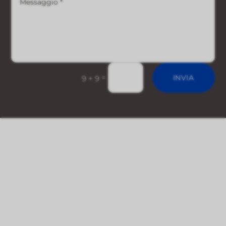
=
INVIA
9 + 9