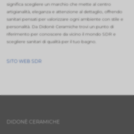
significa scegliere un marchio che mette al centro
artigianalità, eleganza e attenzione al dettaglio, offrendo
sanitari pensati per valorizzare ogni ambiente con stile e
personalità. Da Didonè Ceramiche trovi un punto di
riferimento per conoscere da vicino il mondo SDR e
scegliere sanitari di qualità per il tuo bagno.
SITO WEB SDR
DIDONÈ CERAMICHE