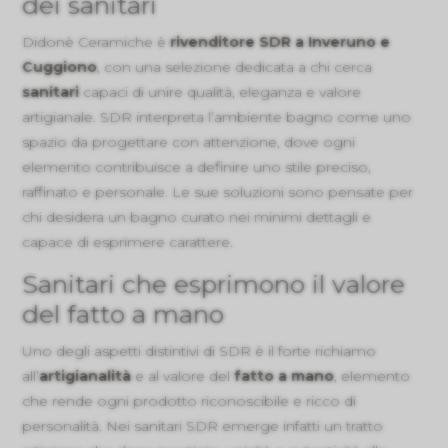
dei sanitari
Didonè Ceramiche è
rivenditore SDR a Inveruno e
Cuggiono
, con una selezione dedicata a chi cerca
sanitari
capaci di unire qualità, eleganza e valore
artigianale. SDR interpreta l’ambiente bagno come uno
spazio da progettare con attenzione, dove ogni
elemento contribuisce a definire uno stile preciso,
raffinato e personale. Le sue soluzioni sono pensate per
chi desidera un bagno curato nei minimi dettagli e
capace di esprimere carattere.
Sanitari che esprimono il valore
del fatto a mano
Uno degli aspetti distintivi di SDR è il forte richiamo
all’
artigianalità
e al valore del
fatto a mano
, elemento
che rende ogni prodotto riconoscibile e ricco di
personalità. Nei sanitari SDR emerge infatti un tratto