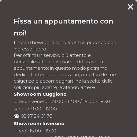
×
CONTATTI
Fissa un appuntamento con
noi!
HOME
SANITARI
SDR
5
5
I nostri showroom sono aperti al pubblico con
ingresso libero.
Per offrirti un servizio più attento e
personalizzato, consigliamo di fissare un
SANITARI
|
VASCHE DA BAGNO
appuntamento: in questo modo potremo
SDR
dedicarti il tempo necessario, ascoltare le tue
esigenze e accompagnarti nella scelta delle
Sanitari SDR a Inveruno e
soluzioni più adatte, evitando attese.
Showroom Cuggiono
Cuggiono: artigianalità,
lunedì - venerdì: 09.00 - 12.00 / 15.00 - 18.30
cura del dettaglio e design
sabato: 9.00 - 12.00
☎ 02 97 24 01 76
per un bagno elegante e
Showroom Inveruno
distintivo
lunedì: 15.00 - 19.30