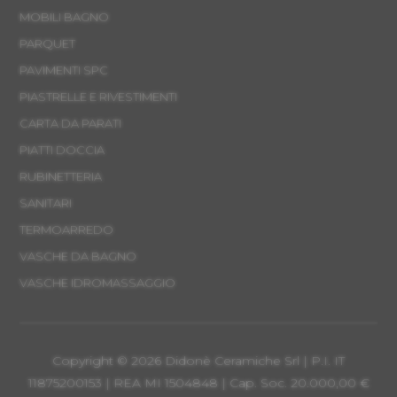
MOBILI BAGNO
PARQUET
PAVIMENTI SPC
PIASTRELLE E RIVESTIMENTI
CARTA DA PARATI
PIATTI DOCCIA
RUBINETTERIA
SANITARI
TERMOARREDO
VASCHE DA BAGNO
VASCHE IDROMASSAGGIO
Copyright © 2026 Didonè Ceramiche Srl | P.I. IT
11875200153 | REA MI 1504848 | Cap. Soc. 20.000,00 €