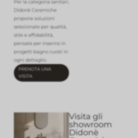
Per la categoria sanitari,
Didonè Ceramiche
propone soluzioni
selezionate per qualità,
stile e affidabilità,
pensate per inserirsi in
progetti bagno curati in
ogni dettaglio.
PRENOTA UNA
VISITA
Visita gli
showroom
Didonè