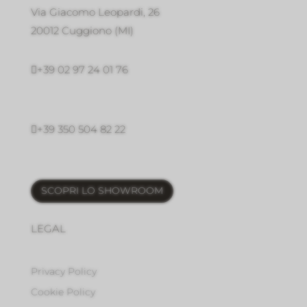
Via Giacomo Leopardi, 26
20012 Cuggiono (MI)

+39 02 97 24 01 76

+39 350 504 82 22
SCOPRI LO SHOWROOM
LEGAL
Privacy Policy
Cookie Policy