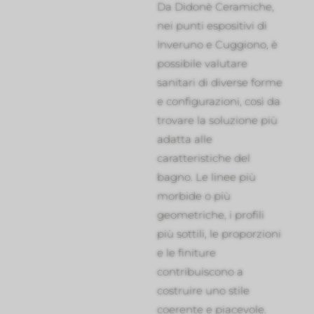
Da Didonè Ceramiche,
nei punti espositivi di
Inveruno e Cuggiono, è
possibile valutare
sanitari di diverse forme
e configurazioni, così da
trovare la soluzione più
adatta alle
caratteristiche del
bagno. Le linee più
morbide o più
geometriche, i profili
più sottili, le proporzioni
e le finiture
contribuiscono a
costruire uno stile
coerente e piacevole.