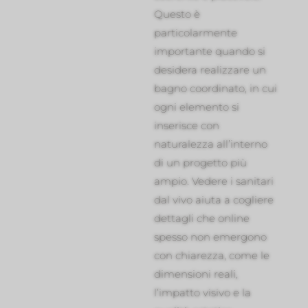
Questo è
particolarmente
importante quando si
desidera realizzare un
bagno coordinato, in cui
ogni elemento si
inserisce con
naturalezza all’interno
di un progetto più
ampio. Vedere i sanitari
dal vivo aiuta a cogliere
dettagli che online
spesso non emergono
con chiarezza, come le
dimensioni reali,
l’impatto visivo e la