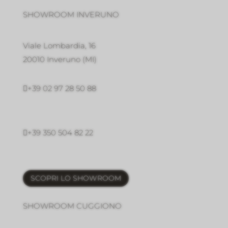
SHOWROOM INVERUNO
Viale Lombardia, 16
20010 Inveruno
(MI)

+39 02 97 28 50 88

+39 350 504 82 22
SCOPRI LO SHOWROOM
SHOWROOM CUGGIONO