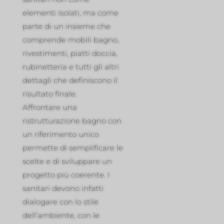
elementi isolati, ma come
parte di un insieme che
comprende mobili bagno,
rivestimenti, piatti doccia,
rubinetteria e tutti gli altri
dettagli che definiscono il
risultato finale.
Affrontare una
ristrutturazione bagno con
un riferimento unico
permette di semplificare le
scelte e di sviluppare un
progetto più coerente. I
sanitari devono infatti
dialogare con lo stile
dell’ambiente, con le