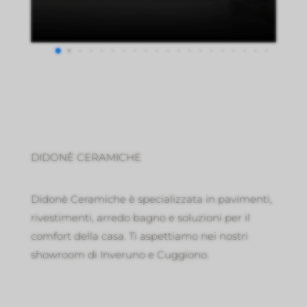
DIDONÈ CERAMICHE
Didonè Ceramiche è specializzata in pavimenti,
rivestimenti, arredo bagno e soluzioni per il
comfort della casa. Ti aspettiamo nei nostri
showroom di Inveruno e Cuggiono.