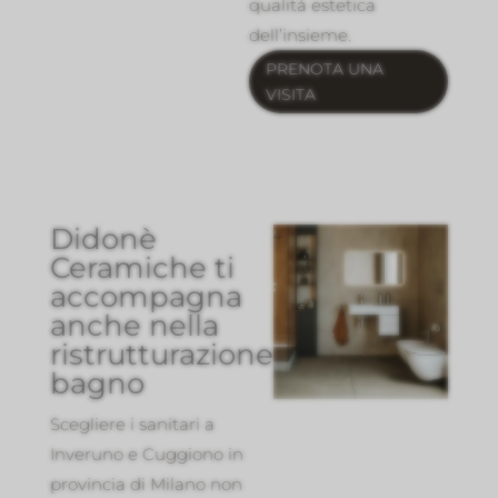
qualità estetica
dell’insieme.
PRENOTA UNA
VISITA
Didonè
Ceramiche ti
accompagna
anche nella
ristrutturazione
bagno
Scegliere i sanitari a
Inveruno e Cuggiono in
provincia di Milano non