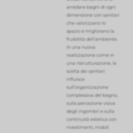
arredare bagni di ogni
dimensione con sanitari
che valorizzano lo
spazio e migliorano la
fruibilità dell’ambiente.
In una nuova
realizzazione come in
una ristrutturazione, la
scelta dei sanitari
influisce
sull’organizzazione
complessiva del bagno,
sulla percezione visiva
degli ingombri e sulla
continuità estetica con
rivestimenti, mobili