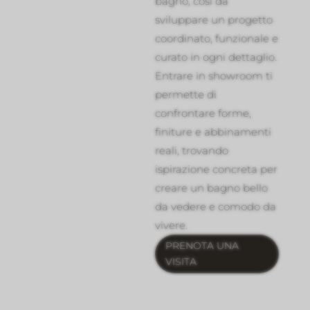
bagno, così da
sviluppare un progetto
coordinato, funzionale e
curato in ogni dettaglio.
Entrare in showroom ti
permette di
confrontare forme,
finiture e abbinamenti
reali, trovando
ispirazione concreta per
creare un bagno bello
da vedere e comodo da
vivere.
PRENOTA UNA
VISITA