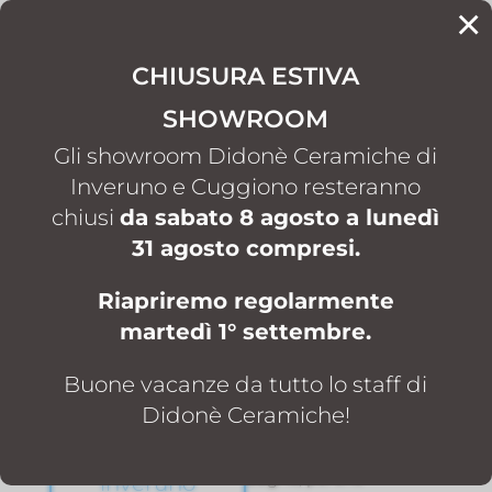
×
CHIUSURA ESTIVA
CONTATTI
SHOWROOM
Gli showroom Didonè Ceramiche di
Inveruno e Cuggiono resteranno
chiusi
da sabato 8 agosto a lunedì
31 agosto compresi.
Home
Arredo bagno
Sanitari
5
5
Riapriremo regolarmente
martedì 1° settembre.
Sanitari
Buone vacanze da tutto lo staff di
I sanitari sono una
Didonè Ceramiche!
componente essenziale
showroom
nella progettazione del
bagno, perché
inveruno