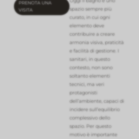
Oggi il bagno è uno
PRENOTA UNA
spazio sempre più
VISITA
curato, in cui ogni
elemento deve
contribuire a creare
armonia visiva, praticità
e facilità di gestione. I
sanitari, in questo
contesto, non sono
soltanto elementi
tecnici, ma veri
protagonisti
dell’ambiente, capaci di
incidere sull’equilibrio
complessivo dello
spazio. Per questo
motivo è importante