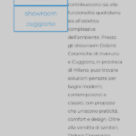
contribuiscono sia alla
showroom
funzionalità quotidiana
sia all’estetica
cuggiono
complessiva
dell’ambiente. Presso
gli showroom Didonè
Ceramiche di Inveruno
e Cuggiono, in provincia
di Milano, puoi trovare
soluzioni pensate per
bagni moderni,
contemporanei e
classici, con proposte
che uniscono praticità,
comfort e design. Oltre
alla vendita di sanitari,
Didonè Ceramiche