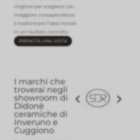
migliore per scegliere con
maggiore consapevolezza
e trasformare l’idea iniziale
in un risultato concreto.
PRENOTA UNA VISITA
I marchi che
troverai negli
showroom di
Didonè
ceramiche di
Inveruno e
Cuggiono