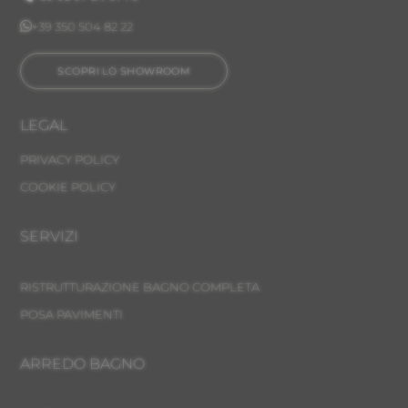

+39 350 504 82 22
SCOPRI LO SHOWROOM
LEGAL
PRIVACY POLICY
COOKIE POLICY
SERVIZI
RISTRUTTURAZIONE BAGNO COMPLETA
POSA PAVIMENTI
ARREDO BAGNO