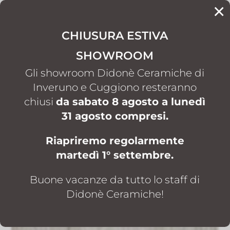
×
CONTATTI
CHIUSURA ESTIVA
SHOWROOM
HOME
OUTLET PAVIMENTI E RIVESTIMENTI
5
GRES PORCELLANATO 20×120 TRAVEL MILK IN OFFERTA
Gli showroom Didonè Ceramiche di
5
Inveruno e Cuggiono resteranno
chiusi
da sabato 8 agosto a lunedì
GRES PORCELLANATO
31 agosto compresi.
20×120 TRAVEL MILK IN
Riapriremo regolarmente
OFFERTA
martedì 1° settembre.
Prezzo di listino: €
Buone vacanze da tutto lo staff di
Prezzo promo: € 19,00/mq + IVA
Didonè Ceramiche!