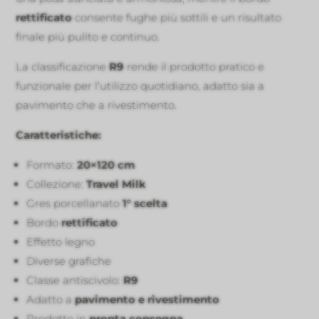
rettificato
consente fughe più sottili e un risultato
finale più pulito e continuo.
La classificazione
R9
rende il prodotto pratico e
funzionale per l’utilizzo quotidiano, adatto sia a
pavimento che a rivestimento.
Caratteristiche:
Formato:
20×120 cm
Collezione:
Travel Milk
Gres porcellanato
1° scelta
Bordo
rettificato
Effetto legno
Diverse grafiche
Classe antiscivolo:
R9
Adatto a
pavimento e rivestimento
Prodotto in
pronta consegna