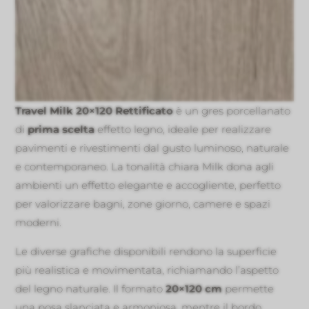
Travel Milk 20×120 Rettificato
è un gres porcellanato
di
prima scelta
effetto legno, ideale per realizzare
pavimenti e rivestimenti dal gusto luminoso, naturale
e contemporaneo. La tonalità chiara Milk dona agli
ambienti un effetto elegante e accogliente, perfetto
per valorizzare bagni, zone giorno, camere e spazi
moderni.
Le diverse grafiche disponibili rendono la superficie
più realistica e movimentata, richiamando l’aspetto
del legno naturale. Il formato
20×120 cm
permette
una posa slanciata e armoniosa, mentre il bordo