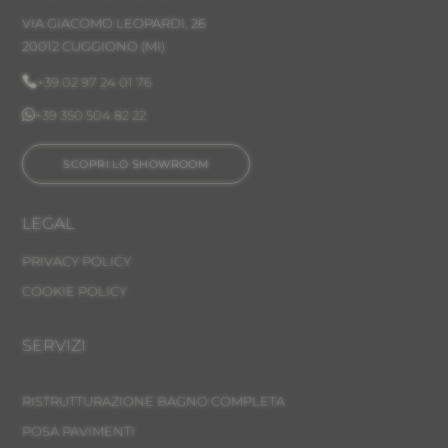
VIA GIACOMO LEOPARDI, 26
20012 CUGGIONO (MI)

+39 02 97 24 01 76

+39 350 504 82 22
SCOPRI LO SHOWROOM
LEGAL
PRIVACY POLICY
COOKIE POLICY
SERVIZI
RISTRUTTURAZIONE BAGNO COMPLETA
POSA PAVIMENTI