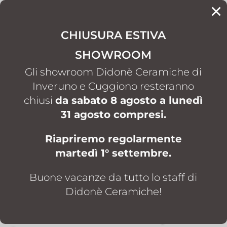
×
CONTATTI
CHIUSURA ESTIVA
SHOWROOM
HOME
PIATTI DOCCIA
AGHA
5
5
Gli showroom Didonè Ceramiche di
Inveruno e Cuggiono resteranno
chiusi
da sabato 8 agosto a lunedì
PIATTI DOCCIA
|
BOX DOCCIA
31 agosto compresi.
AGHA
Riapriremo regolarmente
Piatti doccia e box doccia
martedì 1° settembre.
AGHA a Inveruno e
Cuggiono: design
Buone vacanze da tutto lo staff di
Didonè Ceramiche!
contemporaneo e
soluzioni su misura per il