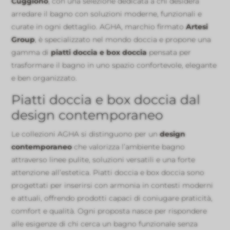
Cuggiono
, con una selezione dedicata a chi desidera
arredare il bagno con soluzioni moderne, funzionali e
curate in ogni dettaglio. AGHA, marchio firmato
Artesi
Group
, è specializzato nel mondo doccia e propone una
gamma di
piatti doccia e box doccia
pensata per
trasformare il bagno in uno spazio confortevole, elegante
e ben organizzato.
Piatti doccia e box doccia dal
design contemporaneo
Le collezioni AGHA si distinguono per un
design
contemporaneo
che valorizza l’ambiente bagno
attraverso linee pulite, soluzioni versatili e una forte
attenzione all’estetica. Piatti doccia e box doccia sono
progettati per inserirsi con armonia in contesti moderni
e attuali, offrendo prodotti capaci di coniugare praticità,
comfort e qualità. Ogni proposta nasce per rispondere
alle esigenze di chi cerca un bagno funzionale senza