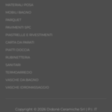
MATERIALI POSA
MOBILI BAGNO
PARQUET
PAVIMENTI SPC
PIASTRELLE E RIVESTIMENTI
CARTA DA PARATI
PIATTI DOCCIA
RUBINETTERIA
SANITARI
TERMOARREDO
VASCHE DA BAGNO
VASCHE IDROMASSAGGIO
Copyright © 2026 Didonè Ceramiche Srl | P.I. IT