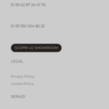

+39 02 97 24 01 76

+39 350 504 82 22
SCOPRI LO SHOWROOM
LEGAL
Privacy Policy
Cookie Policy
SERVIZI