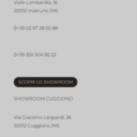
Viale Lombardia, 16
20010 Inveruno
(MI)

+39 02 97 28 50 88

+39 350 504 82 22
SCOPRI LO SHOWROOM
SHOWROOM CUGGIONO
Via Giacomo Leopardi, 26
20012 Cuggiono (MI)