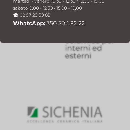
martedì - venerdì: 9.30 - 12.30 / 15.00 - 19.00
Cuggiono:
sabato: 9.00 - 12.30 / 15.00 - 19.00
gres
☎ 02 97 28 50 88
porcellanato,
WhatsApp:
350 504 82 22
innovazione
e qualità
ceramica per
interni ed
esterni