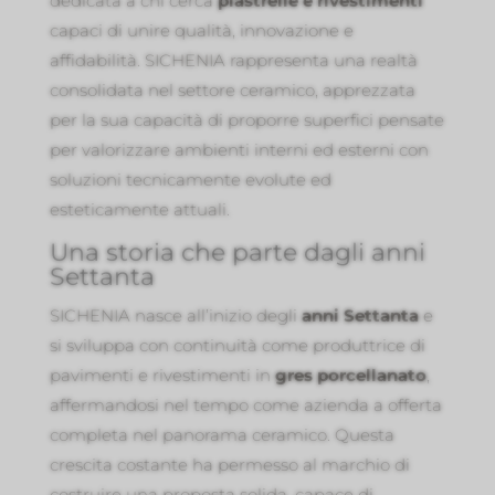
dedicata a chi cerca
piastrelle e rivestimenti
capaci di unire qualità, innovazione e
affidabilità. SICHENIA rappresenta una realtà
consolidata nel settore ceramico, apprezzata
per la sua capacità di proporre superfici pensate
per valorizzare ambienti interni ed esterni con
soluzioni tecnicamente evolute ed
esteticamente attuali.
Una storia che parte dagli anni
Settanta
SICHENIA nasce all’inizio degli
anni Settanta
e
si sviluppa con continuità come produttrice di
pavimenti e rivestimenti in
gres porcellanato
,
affermandosi nel tempo come azienda a offerta
completa nel panorama ceramico. Questa
crescita costante ha permesso al marchio di
costruire una proposta solida, capace di