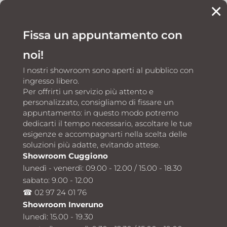
×
Fissa un appuntamento con
CONTATTI
noi!
I nostri showroom sono aperti al pubblico con
ingresso libero.
Per offrirti un servizio più attento e
personalizzato, consigliamo di fissare un
appuntamento: in questo modo potremo
Home
Piastrelle e rivestimenti
SICHENIA
5
5
dedicarti il tempo necessario, ascoltare le tue
esigenze e accompagnarti nella scelta delle
soluzioni più adatte, evitando attese.
Showroom Cuggiono
lunedì - venerdì: 09.00 - 12.00 / 15.00 - 18.30
Piastrelle e
Piastrelle e rivestimenti
sabato: 9.00 - 12.00
SICHENIA
rivestimenti
☎ 02 97 24 01 76
SICHENIA a
Showroom Inveruno
Inveruno e
lunedì: 15.00 - 19.30