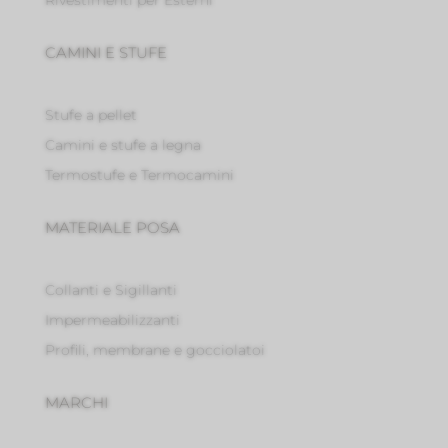
CAMINI E STUFE
Stufe a pellet
Camini e stufe a legna
Termostufe e Termocamini
MATERIALE POSA
Collanti e Sigillanti
Impermeabilizzanti
Profili, membrane e gocciolatoi
MARCHI