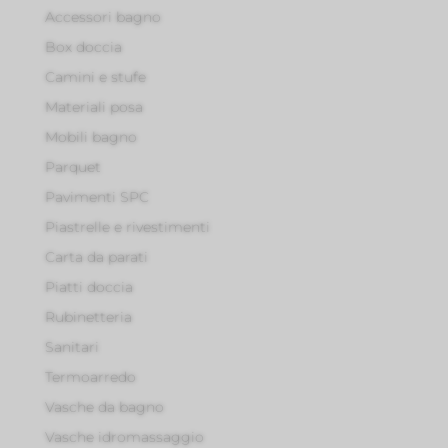
Accessori bagno
Box doccia
Camini e stufe
Materiali posa
Mobili bagno
Parquet
Pavimenti SPC
Piastrelle e rivestimenti
Carta da parati
Piatti doccia
Rubinetteria
Sanitari
Termoarredo
Vasche da bagno
Vasche idromassaggio