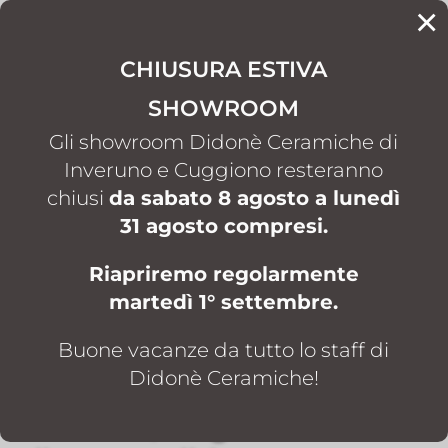
×
CONTATTI
CHIUSURA ESTIVA
SHOWROOM
HOME
PIASTRELLE E RIVESTIMENTI
OCE
5
5
Gli showroom Didonè Ceramiche di
Inveruno e Cuggiono resteranno
chiusi
da sabato 8 agosto a lunedì
PIASTRELLE E RIVESTIMENTI
31 agosto compresi.
OCE
Riapriremo regolarmente
Piastrelle e rivestimenti
martedì 1° settembre.
OCE a Inveruno e
Cuggiono: superfici
Buone vacanze da tutto lo staff di
Didonè Ceramiche!
ceramiche per ambienti
moderni, eleganti e ricchi