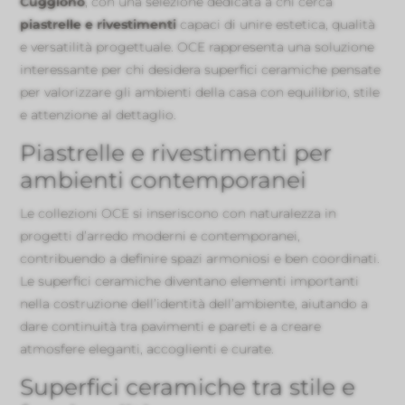
Cuggiono
, con una selezione dedicata a chi cerca
piastrelle e rivestimenti
capaci di unire estetica, qualità
e versatilità progettuale. OCE rappresenta una soluzione
interessante per chi desidera superfici ceramiche pensate
per valorizzare gli ambienti della casa con equilibrio, stile
e attenzione al dettaglio.
Piastrelle e rivestimenti per
ambienti contemporanei
Le collezioni OCE si inseriscono con naturalezza in
progetti d’arredo moderni e contemporanei,
contribuendo a definire spazi armoniosi e ben coordinati.
Le superfici ceramiche diventano elementi importanti
nella costruzione dell’identità dell’ambiente, aiutando a
dare continuità tra pavimenti e pareti e a creare
atmosfere eleganti, accoglienti e curate.
Superfici ceramiche tra stile e