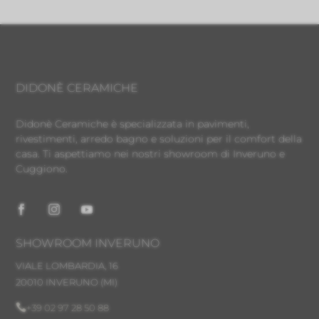
DIDONÈ CERAMICHE
Didonè Ceramiche è specializzata in pavimenti,
rivestimenti, arredo bagno e soluzioni per il comfort della
casa. Ti aspettiamo nei nostri showroom di Inveruno e
Cuggiono.
SHOWROOM INVERUNO
VIALE LOMBARDIA, 16
20010 INVERUNO
(MI)

+39 02 97 28 50 88