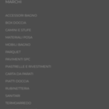
MARCHI
ACCESSORI BAGNO
BOX DOCCIA
CAMINI E STUFE
MATERIALI POSA
MOBILI BAGNO
PARQUET
PAVIMENTI SPC
PIASTRELLE E RIVESTIMENTI
CARTA DA PARATI
PIATTI DOCCIA
RUBINETTERIA
SANITARI
TERMOARREDO