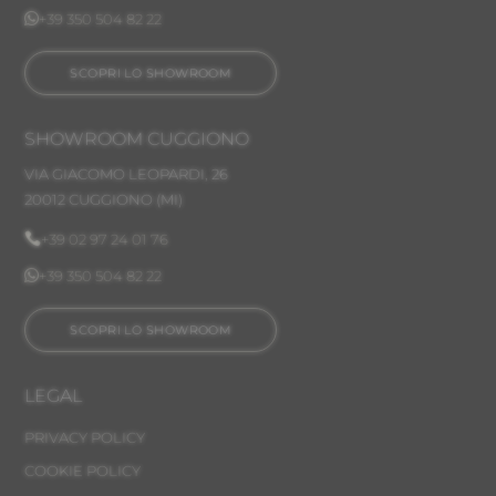

+39 350 504 82 22
SCOPRI LO SHOWROOM
SHOWROOM CUGGIONO
VIA GIACOMO LEOPARDI, 26
20012 CUGGIONO (MI)

+39 02 97 24 01 76

+39 350 504 82 22
SCOPRI LO SHOWROOM
LEGAL
PRIVACY POLICY
COOKIE POLICY