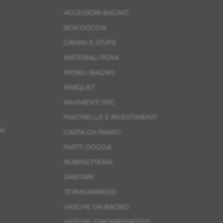
ACCESSORI BAGNO
BOX DOCCIA
CAMINI E STUFE
MATERIALI POSA
MOBILI BAGNO
PARQUET
PAVIMENTI SPC
PIASTRELLE E RIVESTIMENTI
NI
CARTA DA PARATI
PIATTI DOCCIA
RUBINETTERIA
SANITARI
TERMOARREDO
VASCHE DA BAGNO
VASCHE IDROMASSAGGIO