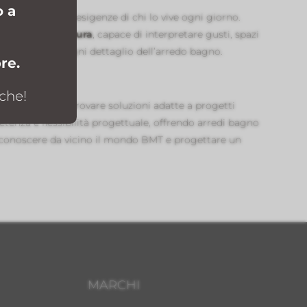
o a
n linea con le esigenze di chi lo vive ogni giorno.
progetto su misura
, capace di interpretare gusti, spazi
, valorizzando ogni dettaglio dell’arredo bagno.
re.
che!
obili bagno
e trovare soluzioni adatte a progetti
tenza e flessibilità progettuale, offrendo arredi bagno
r conoscere da vicino il mondo BMT e progettare un
MARCHI