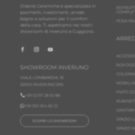
Didonè Ceramiche è specializzata in
RISTRUT
COMPLE
pavimenti, rivestimenti, arredo
bagno e soluzioni per il comfort
POSA PA
della casa. Ti aspettiamo nei nostri
showroom di Inveruno e Cuggiono.
ARRE
ACCESSO
BOX DOC
SHOWROOM INVERUNO
COLONN
VIALE LOMBARDIA, 16
MOBILI 
20010 INVERUNO
(MI)
PIATTI D

+39 02 97 28 50 88
RUBINET

+39 350 504 82 22
SANITARI
SPAZIO 
SCOPRI LO SHOWROOM
SPAZIO 