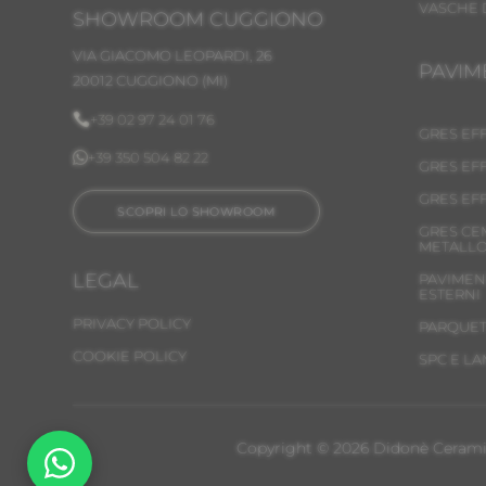
VASCHE 
SHOWROOM CUGGIONO
VIA GIACOMO LEOPARDI, 26
PAVIM
20012 CUGGIONO (MI)

+39 02 97 24 01 76
GRES EF

+39 350 504 82 22
GRES EF
GRES EF
SCOPRI LO SHOWROOM
GRES CE
METALLO
LEGAL
PAVIMEN
ESTERNI
PRIVACY POLICY
PARQUE
COOKIE POLICY
SPC E L
Copyright © 2026 Didonè Ceramiche 