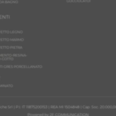
GOCCIOLATOI
DA BAGNO
ENTI
FETTO LEGNO
FETTO MARMO
FETTO PIETRA
MENTO-RESINA-
-COTTO
TI GRES PORCELLANATO
T
AMINATO
Srl | P.I. IT 11875200153 | REA MI 1504848 | Cap. Soc. 20.000,00 € i
Powered by
2F COMMUNICATION