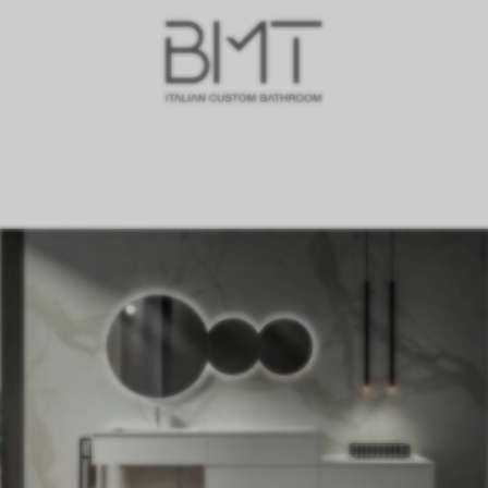
Piatti Doccia
Profili, membrane e
Pavimenti in SPC e
Vasche da bagno
Pavimenti Gres Porc
Carta da parati
Spazio Lavanderia
Spazio Wellness e S