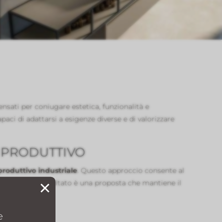
nsati per coniugare estetica, funzionalità e
ci di adattarsi a esigenze diverse e di valorizzare
 PRODUTTIVO
produttivo industriale
. Questo approccio consente al
×
emporaneo. Il risultato è una proposta che mantiene il
e