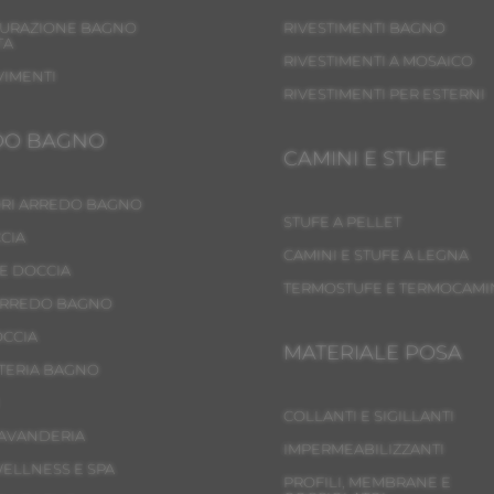
TURAZIONE BAGNO
RIVESTIMENTI BAGNO
TA
RIVESTIMENTI A MOSAICO
VIMENTI
RIVESTIMENTI PER ESTERNI
DO BAGNO
CAMINI E STUFE
RI ARREDO BAGNO
STUFE A PELLET
CIA
CAMINI E STUFE A LEGNA
E DOCCIA
TERMOSTUFE E TERMOCAMI
ARREDO BAGNO
OCCIA
MATERIALE POSA
TERIA BAGNO
COLLANTI E SIGILLANTI
LAVANDERIA
IMPERMEABILIZZANTI
WELLNESS E SPA
PROFILI, MEMBRANE E