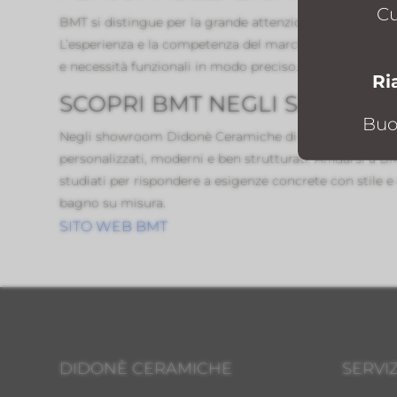
Cu
BMT si distingue per la grande attenzione alla
persona
L’esperienza e la competenza del marchio sono messe a
e necessità funzionali in modo preciso. Scegliere BMT s
Ri
SCOPRI BMT NEGLI SHOWR
Buo
Negli showroom Didonè Ceramiche di
Inveruno e Cug
personalizzati, moderni e ben strutturati. Affidarsi a
studiati per rispondere a esigenze concrete con stile
bagno su misura.
SITO WEB BMT
DIDONÈ CERAMICHE
SERVIZ