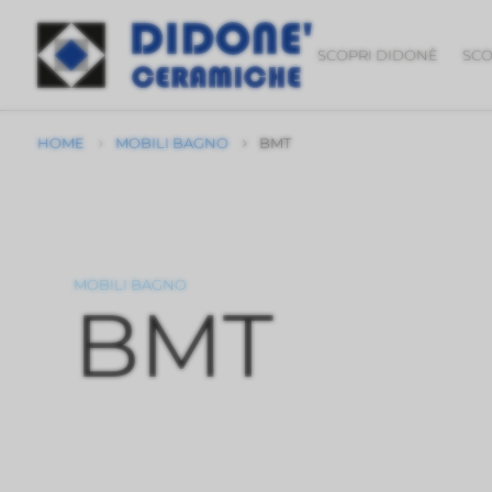
SCOPRI DIDONÈ
SCO
HOME
MOBILI BAGNO
BMT
5
5
MOBILI BAGNO
BMT