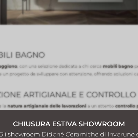
BILI BAGNO
Cuggiono
, con una selezione dedicata a chi cerca
mobili bagno
pe
un progetto da sviluppare con attenzione, offrendo soluzioni capa
ZIONE ARTIGIANALE E CONTROLLO
e la
natura artigianale delle lavorazioni
a un attento
controllo 
fidabili e pensati per rispondere alle richieste dell’abitare cont
oduzione organizzata e orientata alla qualità del prodotto finale.
CHIUSURA ESTIVA SHOWROOM
ETTO SU MISURA PER IL BAGNO
Gli showroom Didonè Ceramiche di Inveruno 