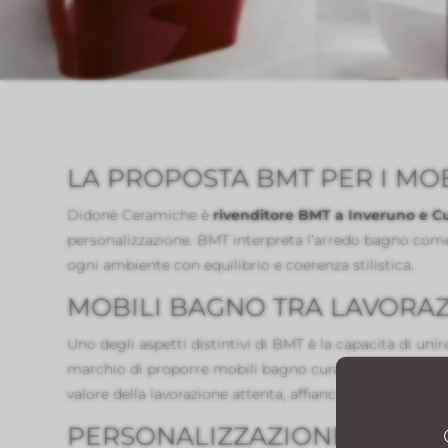
LA PROPOSTA BMT PER I MO
Didonè Ceramiche è
rivenditore BMT a Inveruno e 
personalizzazione. BMT interpreta l’arredo bagno come 
ogni ambiente con equilibrio e coerenza stilistica.
MOBILI BAGNO TRA LAVORA
Uno degli aspetti distintivi di BMT è la capacità di unir
marchio di proporre mobili bagno curati nei dettagli, af
valore della lavorazione attenta, affiancandolo a una pr
PERSONALIZZAZIONE E PROG