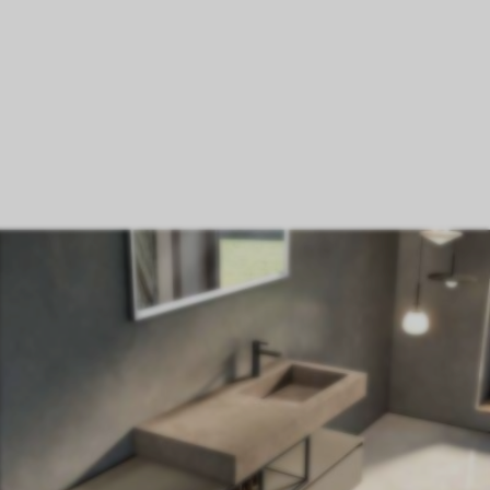
 gocciolatoi
 Laminato
ellanato Esterni
pa