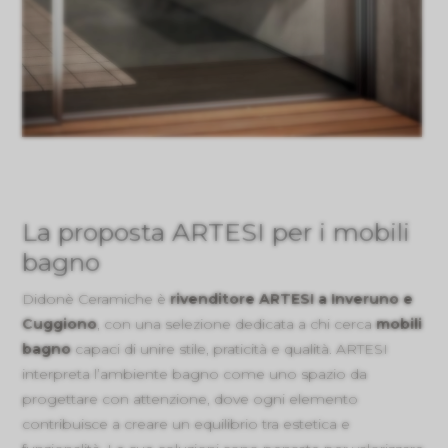
La proposta ARTESI per i mobili
bagno
Didonè Ceramiche è
rivenditore ARTESI a Inveruno e
Cuggiono
, con una selezione dedicata a chi cerca
mobili
bagno
capaci di unire stile, praticità e qualità. ARTESI
interpreta l’ambiente bagno come uno spazio da
progettare con attenzione, dove ogni elemento
contribuisce a creare un equilibrio tra estetica e