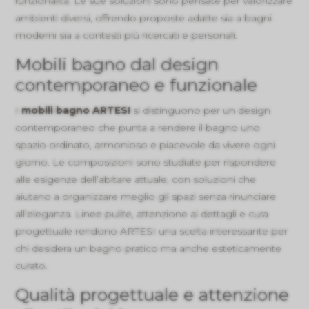
funzionalità. Le sue soluzioni sono pensate per valorizzare
ambienti diversi, offrendo proposte adatte sia a bagni
moderni sia a contesti più ricercati e personali.
Mobili bagno dal design
contemporaneo e funzionale
I
mobili bagno ARTESI
si distinguono per un design
contemporaneo che punta a rendere il bagno uno
spazio ordinato, armonioso e piacevole da vivere ogni
giorno. Le composizioni sono studiate per rispondere
alle esigenze dell’abitare attuale, con soluzioni che
aiutano a organizzare meglio gli spazi senza rinunciare
all’eleganza. Linee pulite, attenzione ai dettagli e cura
progettuale rendono ARTESI una scelta interessante per
chi desidera un bagno pratico ma anche esteticamente
curato.
Qualità progettuale e attenzione