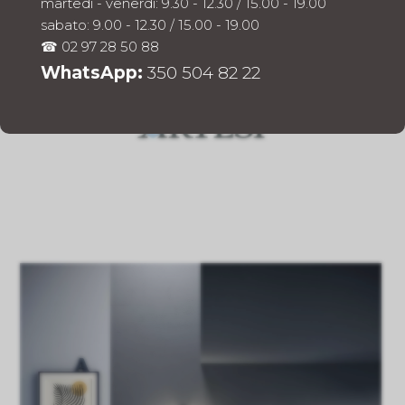
martedì - venerdì: 9.30 - 12.30 / 15.00 - 19.00
contemporaneo
sabato: 9.00 - 12.30 / 15.00 - 19.00
☎ 02 97 28 50 88
WhatsApp:
350 504 82 22