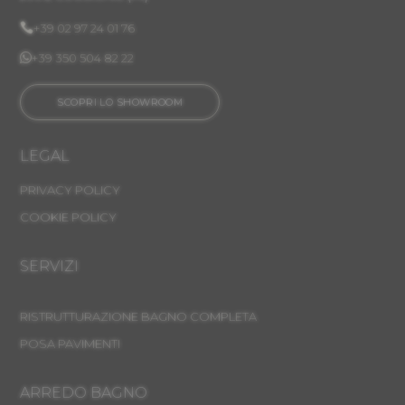

+39 02 97 24 01 76

+39 350 504 82 22
SCOPRI LO SHOWROOM
LEGAL
PRIVACY POLICY
COOKIE POLICY
SERVIZI
RISTRUTTURAZIONE BAGNO COMPLETA
POSA PAVIMENTI
ARREDO BAGNO