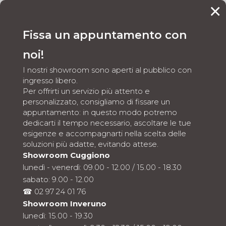
×
CONTATTI
Fissa un appuntamento con
noi!
HOME
MOBILI BAGNO
ARTESI
5
5
I nostri showroom sono aperti al pubblico con
ingresso libero.
Per offrirti un servizio più attento e
personalizzato, consigliamo di fissare un
MOBILI BAGNO
appuntamento: in questo modo potremo
ARTESI
dedicarti il tempo necessario, ascoltare le tue
esigenze e accompagnarti nella scelta delle
Mobili bagno ARTESI a
soluzioni più adatte, evitando attese.
Showroom Cuggiono
Inveruno e Cuggiono:
lunedì - venerdì: 09.00 - 12.00 / 15.00 - 18.30
soluzioni di design per un
sabato: 9.00 - 12.00
☎ 02 97 24 01 76
bagno elegante,
Showroom Inveruno
funzionale e
lunedì: 15.00 - 19.30