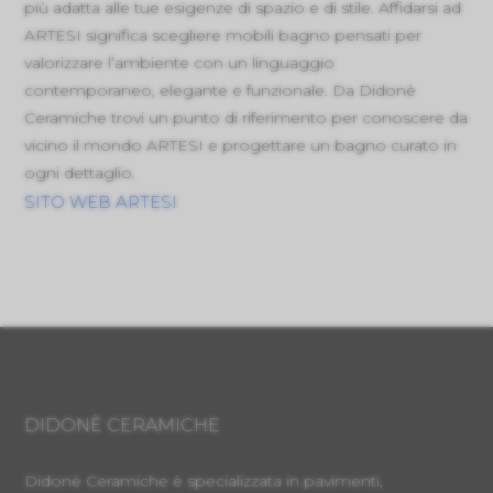
più adatta alle tue esigenze di spazio e di stile. Affidarsi ad
ARTESI significa scegliere mobili bagno pensati per
valorizzare l’ambiente con un linguaggio
contemporaneo, elegante e funzionale. Da Didonè
Ceramiche trovi un punto di riferimento per conoscere da
vicino il mondo ARTESI e progettare un bagno curato in
ogni dettaglio.
SITO WEB ARTESI
DIDONÈ CERAMICHE
Didonè Ceramiche è specializzata in pavimenti,