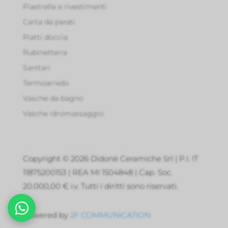
Piastrelle e rivestimenti
Carta da parati
Piatti doccia
Rubinetteria
Sanitari
Termoarredo
Vasche da bagno
Vasche idromassaggio
Copyright © 2026 Didonè Ceramiche Srl | P.I. IT
11875200153 | REA MI 1504848 | Cap. Soc.
20.000,00 € i.v. Tutti i diritti sono riservati.
Powered by
2F COMMUNICATION