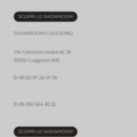
SCOPRI LO SHOWROOM
SHOWROOM CUGGIONO
Via Giacomo Leopardi, 26
20012 Cuggiono (MI)

+39 02 97 24 01 76

+39 350 504 82 22
SCOPRI LO SHOWROOM