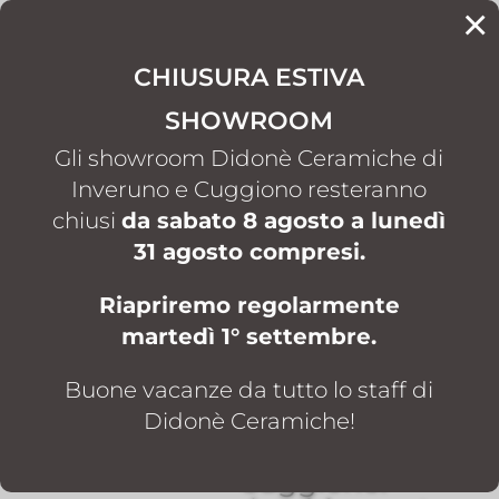
×
CHIUSURA ESTIVA
CONTATTI
SHOWROOM
Gli showroom Didonè Ceramiche di
Inveruno e Cuggiono resteranno
chiusi
da sabato 8 agosto a lunedì
31 agosto compresi.
Home
Camini e stufe
EK63
5
5
Riapriremo regolarmente
martedì 1° settembre.
Buone vacanze da tutto lo staff di
Camini e stufe
Camini e stufe
EK63
EK63 a
Didonè Ceramiche!
Inveruno e
Cuggiono: