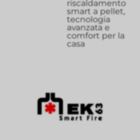
riscaldamento
smart a pellet,
tecnologia
avanzata e
comfort per la
casa