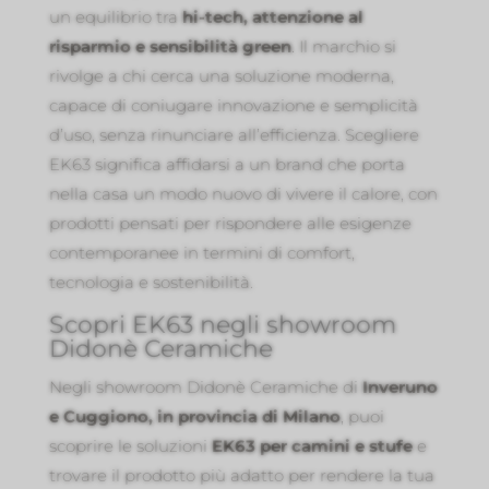
un equilibrio tra
hi-tech, attenzione al
risparmio e sensibilità green
. Il marchio si
rivolge a chi cerca una soluzione moderna,
capace di coniugare innovazione e semplicità
d’uso, senza rinunciare all’efficienza. Scegliere
EK63 significa affidarsi a un brand che porta
nella casa un modo nuovo di vivere il calore, con
prodotti pensati per rispondere alle esigenze
contemporanee in termini di comfort,
tecnologia e sostenibilità.
Scopri EK63 negli showroom
Didonè Ceramiche
Negli showroom Didonè Ceramiche di
Inveruno
e Cuggiono, in provincia di Milano
, puoi
scoprire le soluzioni
EK63 per camini e stufe
e
trovare il prodotto più adatto per rendere la tua