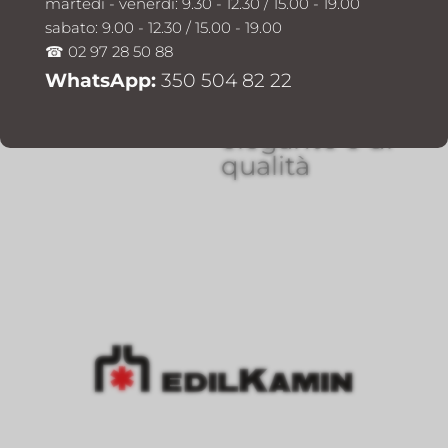
martedì - venerdì: 9.30 - 12.30 / 15.00 - 19.00
soluzioni a
sabato: 9.00 - 12.30 / 15.00 - 19.00
pellet e legna
☎ 02 97 28 50 88
per un
WhatsApp:
350 504 82 22
riscaldamento
efficiente,
elegante e di
qualità