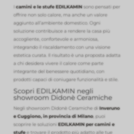
I
camini e le stufe EDILKAMIN
sono pensati per
offrire non solo calore, ma anche un valore
aggiunto all’ambiente domestico. Ogni
soluzione contribuisce a rendere la casa più
accogliente, confortevole e armoniosa,
integrando il riscaldamento con una visione
estetica curata. Il risultato è una proposta adatta
a chi desidera vivere il calore come parte
integrante del benessere quotidiano, con
prodotti capaci di coniugare funzionalità e stile.
Scopri EDILKAMIN negli
showroom Didonè Ceramiche
Negli showroom Didonè Ceramiche di
Inveruno
e Cuggiono, in provincia di Milano
, puoi
scoprire le soluzioni
EDILKAMIN per camini e
stufe
e trovare il prodotto più adatto alle tue