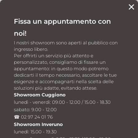
×
Fissa un appuntamento con
CONTATTI
noi!
I nostri showroom sono aperti al pubblico con
ingresso libero.
Per offrirti un servizio più attento e
personalizzato, consigliamo di fissare un
appuntamento: in questo modo potremo
Home
Camini e stufe
EDILKAMIN
5
5
dedicarti il tempo necessario, ascoltare le tue
esigenze e accompagnarti nella scelta delle
soluzioni più adatte, evitando attese.
Showroom Cuggiono
lunedì - venerdì: 09.00 - 12.00 / 15.00 - 18.30
Camini e stufe
Camini e stufe
sabato: 9.00 - 12.00
EDILKAMIN
EDILKAMIN a
☎ 02 97 24 01 76
Inveruno e
Showroom Inveruno
Cuggiono:
lunedì: 15.00 - 19.30