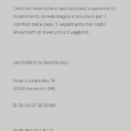
Didonè Ceramiche è specializzata in pavimenti,
rivestimenti, arredo bagno e soluzioni per il
comfort della casa. Ti aspettiamo nei nostri
showroom di Inveruno e Cuggiono.
SHOWROOM INVERUNO
Viale Lombardia, 16
20010 Inveruno
(MI)

+39 02 97 28 50 88

+39 350 504 82 22