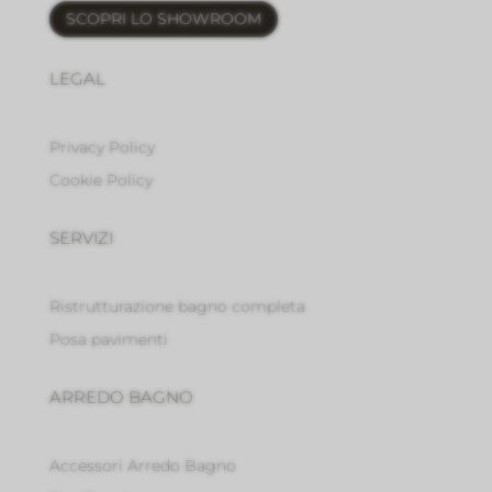
SCOPRI LO SHOWROOM
LEGAL
Privacy Policy
Cookie Policy
SERVIZI
Ristrutturazione bagno completa
Posa pavimenti
ARREDO BAGNO
Accessori Arredo Bagno