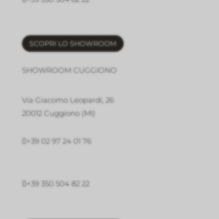
SCOPRI LO SHOWROOM
SHOWROOM CUGGIONO
Via Giacomo Leopardi, 26
20012 Cuggiono (MI)

+39 02 97 24 01 76

+39 350 504 82 22