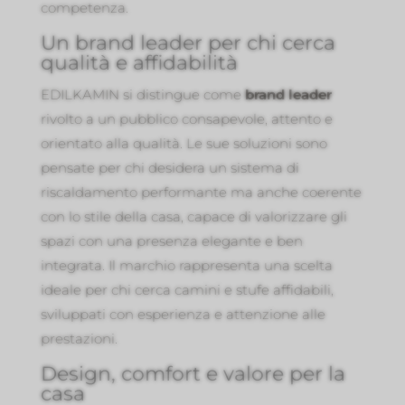
competenza.
Un brand leader per chi cerca
qualità e affidabilità
EDILKAMIN si distingue come
brand leader
rivolto a un pubblico consapevole, attento e
orientato alla qualità. Le sue soluzioni sono
pensate per chi desidera un sistema di
riscaldamento performante ma anche coerente
con lo stile della casa, capace di valorizzare gli
spazi con una presenza elegante e ben
integrata. Il marchio rappresenta una scelta
ideale per chi cerca camini e stufe affidabili,
sviluppati con esperienza e attenzione alle
prestazioni.
Design, comfort e valore per la
casa