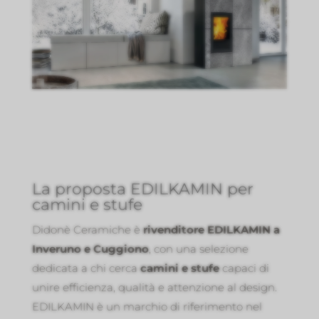
La proposta EDILKAMIN per
camini e stufe
Didonè Ceramiche è
rivenditore EDILKAMIN a
Inveruno e Cuggiono
, con una selezione
dedicata a chi cerca
camini e stufe
capaci di
unire efficienza, qualità e attenzione al design.
EDILKAMIN è un marchio di riferimento nel