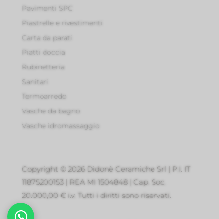
Pavimenti SPC
Piastrelle e rivestimenti
Carta da parati
Piatti doccia
Rubinetteria
Sanitari
Termoarredo
Vasche da bagno
Vasche idromassaggio
Copyright © 2026 Didonè Ceramiche Srl | P.I. IT
11875200153 | REA MI 1504848 | Cap. Soc.
20.000,00 € i.v. Tutti i diritti sono riservati.