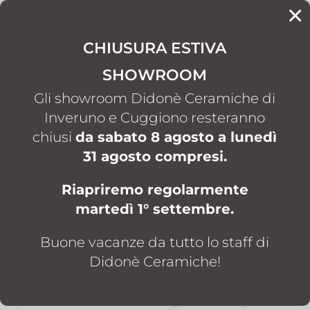
×
CONTATTI
CHIUSURA ESTIVA
SHOWROOM
HOME
BOX DOCCIA
CESANA
5
5
Gli showroom Didonè Ceramiche di
Inveruno e Cuggiono resteranno
chiusi
da sabato 8 agosto a lunedì
BOX DOCCIA
31 agosto compresi.
CESANA
Riapriremo regolarmente
Box doccia CESANA a
martedì 1° settembre.
Inveruno e Cuggiono:
design innovativo,
Buone vacanze da tutto lo staff di
Didonè Ceramiche!
soluzioni su misura e
finiture di alta qualità per il