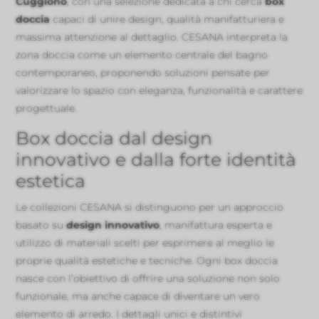
Cuggiono
, con una selezione dedicata a chi cerca
box
doccia
capaci di unire design, qualità manifatturiera e
massima attenzione al dettaglio. CESANA interpreta la
zona doccia come un elemento centrale del bagno
contemporaneo, proponendo soluzioni pensate per
valorizzare lo spazio con eleganza, funzionalità e carattere
progettuale.
Box doccia dal design
innovativo e dalla forte identità
estetica
Le collezioni CESANA si distinguono per un approccio
basato su
design innovativo
, manifattura esperta e
utilizzo di materiali scelti per esprimere al meglio le
proprie qualità estetiche e tecniche. Ogni box doccia
nasce con l’obiettivo di offrire una soluzione non solo
funzionale, ma anche capace di diventare un vero
elemento di arredo. I dettagli unici e distintivi