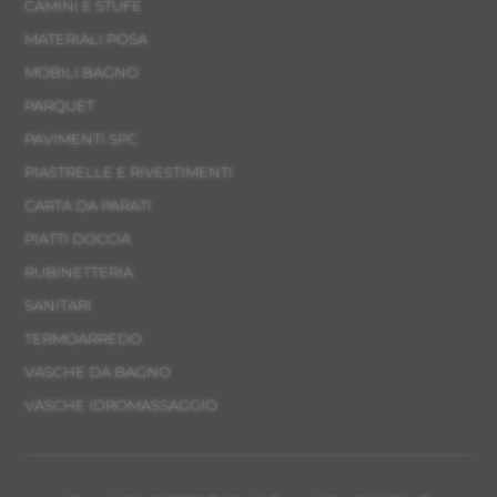
CAMINI E STUFE
MATERIALI POSA
MOBILI BAGNO
PARQUET
PAVIMENTI SPC
PIASTRELLE E RIVESTIMENTI
CARTA DA PARATI
PIATTI DOCCIA
RUBINETTERIA
SANITARI
TERMOARREDO
VASCHE DA BAGNO
VASCHE IDROMASSAGGIO