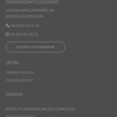
SHOWROOM CUGGIONO
VIA GIACOMO LEOPARDI, 26
20012 CUGGIONO (MI)

+39 02 97 24 01 76

+39 350 504 82 22
SCOPRI LO SHOWROOM
LEGAL
PRIVACY POLICY
COOKIE POLICY
SERVIZI
RISTRUTTURAZIONE BAGNO COMPLETA
POSA PAVIMENTI