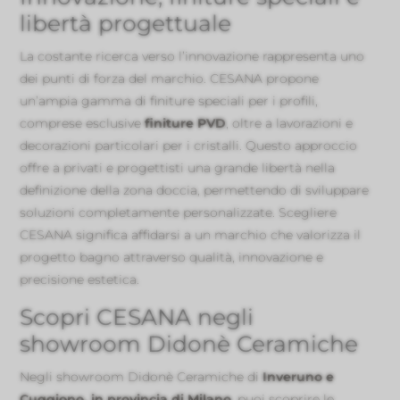
libertà progettuale
La costante ricerca verso l’innovazione rappresenta uno
dei punti di forza del marchio. CESANA propone
un’ampia gamma di finiture speciali per i profili,
comprese esclusive
finiture PVD
, oltre a lavorazioni e
decorazioni particolari per i cristalli. Questo approccio
offre a privati e progettisti una grande libertà nella
definizione della zona doccia, permettendo di sviluppare
soluzioni completamente personalizzate. Scegliere
CESANA significa affidarsi a un marchio che valorizza il
progetto bagno attraverso qualità, innovazione e
precisione estetica.
Scopri CESANA negli
showroom Didonè Ceramiche
Negli showroom Didonè Ceramiche di
Inveruno e
Cuggiono, in provincia di Milano
, puoi scoprire le