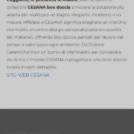
collezioni
CESANA box doccia
e trovare la soluzione più
adatta per realizzare un bagno elegante, moderno e su
misura. Affidarsi a CESANA significa scegliere un marchio
che mette al centro design, personalizzazione e qualità
dei materiali, offrendo box doccia pensati per durare nel
tempo e valorizzare ogni ambiente. Da Didonè
Ceramiche trovi un punto di riferimento per conoscere
da vicino il mondo CESANA e progettare una zona doccia
curata in ogni dettaglio.
SITO WEB CESANA